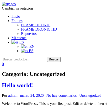
Cambiar navegación
Inicio
Frames
FRAME DRONIC
FRAME DRONIC HD
Repuestos
Mi cuenta
ES
EN
ES
0
Categoría:
Uncategorized
Hello world!
Por
admin
|
marzo 24, 2020
|
No hay comentarios
|
Uncategorized
Welcome to WordPress. This is your first post. Edit or delete it, then st