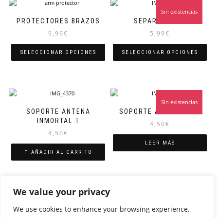
Sin existencias
PROTECTORES BRAZOS
SEPARADORES
9,99
€
5,99
€
SELECCIONAR OPCIONES
SELECCIONAR OPCIONES
Sin existencias
SOPORTE ANTENA
SOPORTE ANTENA VTX
INMORTAL T
4,50
€
4,50
€
LEER MÁS
AÑADIR AL CARRITO
We value your privacy
1
2
→
We use cookies to enhance your browsing experience,