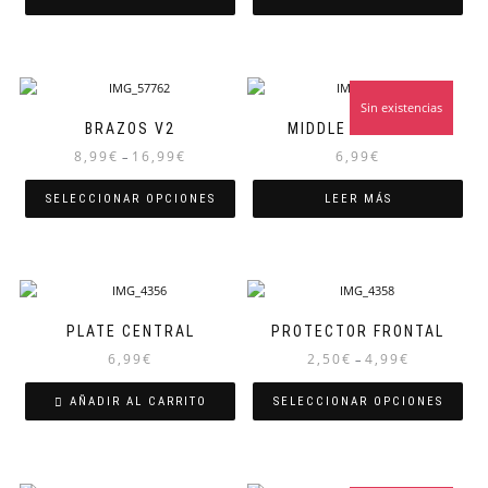
Sin existencias
BRAZOS V2
MIDDLE PLATE HD
8,99
€
16,99
€
6,99
€
–
SELECCIONAR OPCIONES
LEER MÁS
PLATE CENTRAL
PROTECTOR FRONTAL
6,99
€
2,50
€
4,99
€
–
AÑADIR AL CARRITO
SELECCIONAR OPCIONES