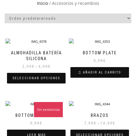
Inicio
/ Accesorios y recambios
ALMOHADILLA BATERÍA
BOTTOM PLATE
SILICONA
9,99
€
2,99
€
4,99
€
–
AÑADIR AL CARRITO
SELECCIONAR OPCIONES
Sin existencias
BOTTOM PLATE HD
BRAZOS
9,99
€
7,99
€
14,99
€
–
LEER MÁS
SELECCIONAR OPCIONES